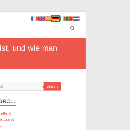
 ist, und wie man
Search
GROLL
tte.fr
auto.net
u