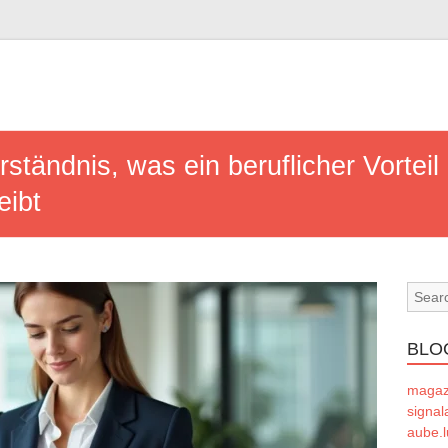
ständnis, was ein beruflicher Vorteil
eibt
BLO
magaze
signal
aube.l