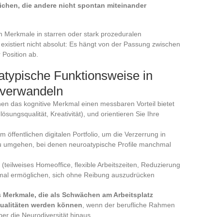
ichen, die andere nicht spontan miteinander
 Merkmale in starren oder stark prozeduralen
xistiert nicht absolut: Es hängt von der Passung zwischen
 Position ab.
atypische Funktionsweise in
 verwandeln
enen das kognitive Merkmal einen messbaren Vorteil bietet
sungsqualität, Kreativität), und orientieren Sie Ihre
 öffentlichen digitalen Portfolio, um die Verzerrung in
u umgehen, bei denen neuroatypische Profile manchmal
teilweises Homeoffice, flexible Arbeitszeiten, Reduzierung
mal ermöglichen, sich ohne Reibung auszudrücken
s
Merkmale, die als Schwächen am Arbeitsplatz
ualitäten werden können
, wenn der berufliche Rahmen
ber die Neurodiversität hinaus.