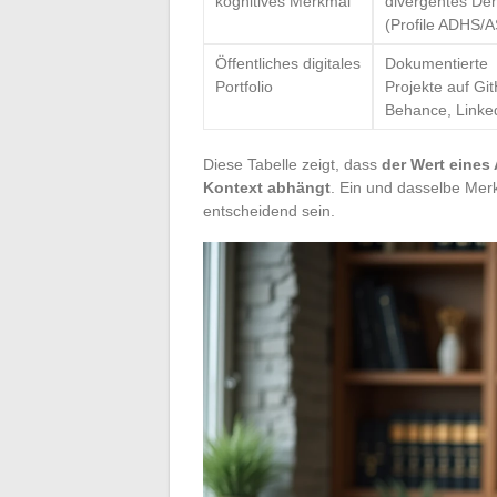
kognitives Merkmal
divergentes De
(Profile ADHS/
Öffentliches digitales
Dokumentierte
Portfolio
Projekte auf Gi
Behance, Linke
Diese Tabelle zeigt, dass
der Wert eines
Kontext abhängt
. Ein und dasselbe Mer
entscheidend sein.