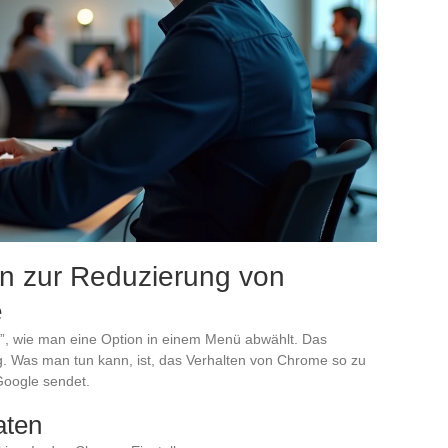
n zur Reduzierung von
e
”, wie man eine Option in einem Menü abwählt. Das
tig. Was man tun kann, ist, das Verhalten von Chrome so zu
Google sendet.
aten