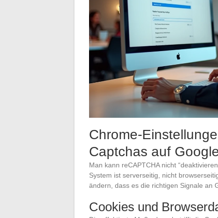
Chrome-Einstellunge
Captchas auf Googl
Man kann reCAPTCHA nicht “deaktivieren
System ist serverseitig, nicht browsersei
ändern, dass es die richtigen Signale an 
Cookies und Browserd