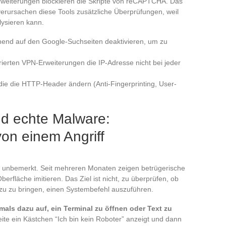
rweiterungen blockieren die Skripte von reCAPTCHA. Das
verursachen diese Tools zusätzliche Überprüfungen, weil
lysieren kann.
hend auf den Google-Suchseiten deaktivieren, um zu
rierten VPN-Erweiterungen die IP-Adresse nicht bei jeder
ie die HTTP-Header ändern (Anti-Fingerprinting, User-
d echte Malware:
on einem Angriff
t unbemerkt. Seit mehreren Monaten zeigen betrügerische
erfläche imitieren. Das Ziel ist nicht, zu überprüfen, ob
azu zu bringen, einen Systembefehl auszuführen.
als dazu auf, ein Terminal zu öffnen oder Text zu
te ein Kästchen “Ich bin kein Roboter” anzeigt und dann