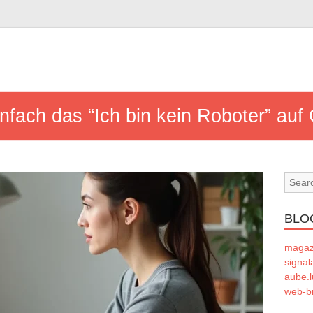
infach das “Ich bin kein Roboter” au
BLO
magaze
signal
aube.l
web-b