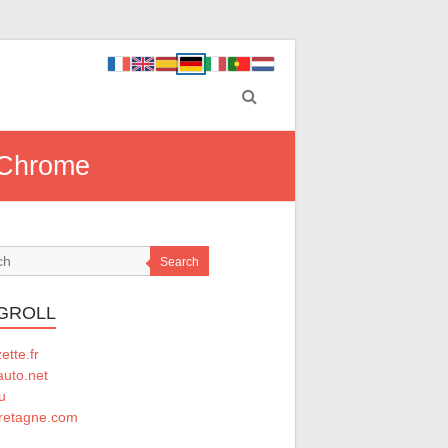
f Chrome
Search
GROLL
tte.fr
auto.net
u
retagne.com