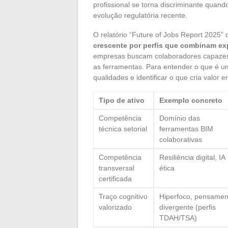
profissional se torna discriminante quan
evolução regulatória recente.
O relatório “Future of Jobs Report 2025
crescente por perfis que combinam expe
empresas buscam colaboradores capazes 
as ferramentas. Para entender o que é um 
qualidades e identificar o que cria valo
Tipo de ativo
Exemplo concreto
Competência
Domínio das
técnica setorial
ferramentas BIM
colaborativas
Competência
Resiliência digital, IA
transversal
ética
certificada
Traço cognitivo
Hiperfoco, pensamen
valorizado
divergente (perfis
TDAH/TSA)