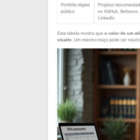
Portfólio digital
Projetos documenta
público
no GitHub, Behance,
LinkedIn
Esta tabela mostra que
o valor de um at
visado
. Um mesmo traço pode ser neutro