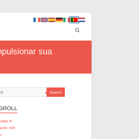
mpulsionar sua
Search
GROLL
tte.fr
auto.net
u