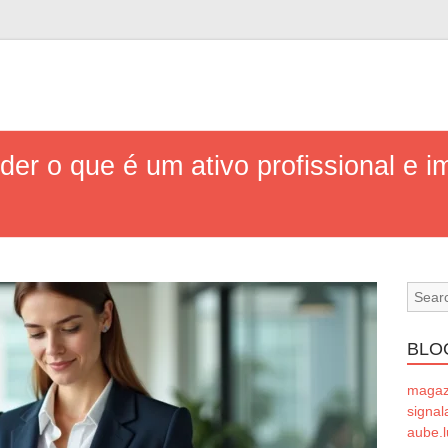
er o que é um ativo profissional e i
BLO
magaze
signal
aube.l