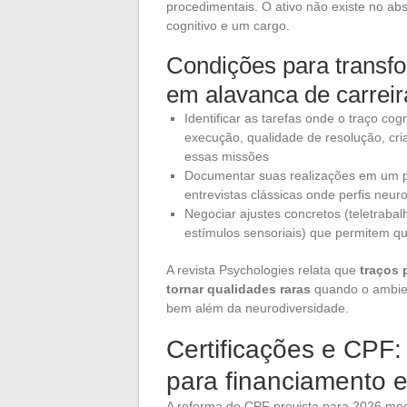
procedimentais. O ativo não existe no a
cognitivo e um cargo.
Condições para transf
em alavanca de carreir
Identificar as tarefas onde o traço c
execução, qualidade de resolução, cri
essas missões
Documentar suas realizações em um port
entrevistas clássicas onde perfis neur
Negociar ajustes concretos (teletrabalh
estímulos sensoriais) que permitem qu
A revista Psychologies relata que
traços 
tornar qualidades raras
quando o ambien
bem além da neurodiversidade.
Certificações e CPF: 
para financiamento 
A reforma do CPF prevista para 2026 modi