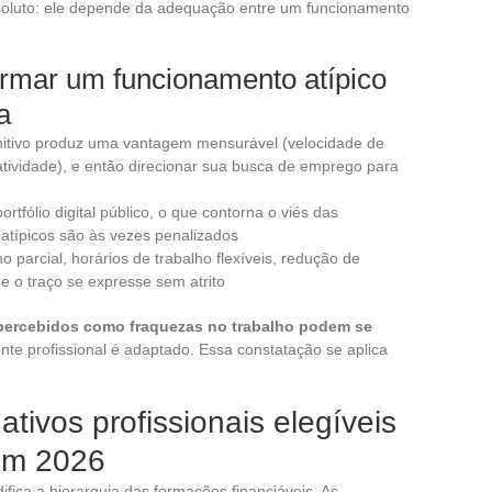
bsoluto: ele depende da adequação entre um funcionamento
ormar um funcionamento atípico
a
ognitivo produz uma vantagem mensurável (velocidade de
atividade), e então direcionar sua busca de emprego para
fólio digital público, o que contorna o viés das
oatípicos são às vezes penalizados
o parcial, horários de trabalho flexíveis, redução de
e o traço se expresse sem atrito
percebidos como fraquezas no trabalho podem se
te profissional é adaptado. Essa constatação se aplica
ativos profissionais elegíveis
em 2026
fica a hierarquia das formações financiáveis. As