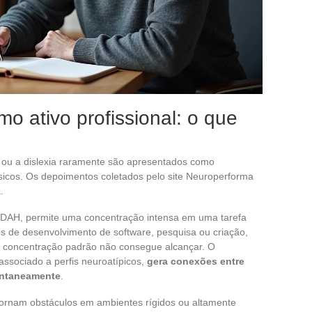
o ativo profissional: o que
a ou a dislexia raramente são apresentados como
sicos. Os depoimentos coletados pelo site Neuroperforma
.
o TDAH, permite uma concentração intensa em uma tarefa
ões de desenvolvimento de software, pesquisa ou criação,
a concentração padrão não consegue alcançar. O
ssociado a perfis neuroatípicos,
gera conexões entre
ontaneamente
.
tornam obstáculos em ambientes rígidos ou altamente