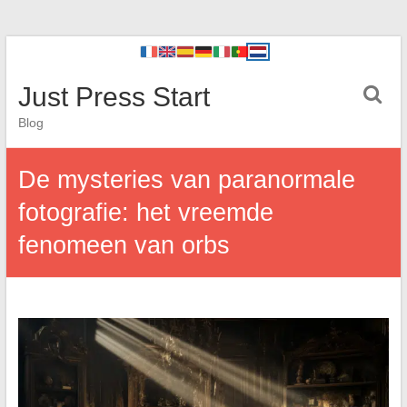
Just Press Start
Blog
De mysteries van paranormale
fotografie: het vreemde
fenomeen van orbs