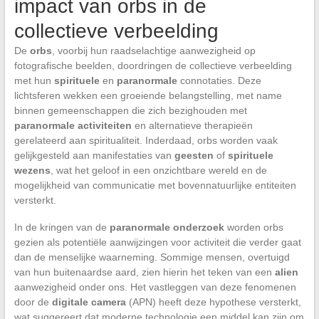
impact van orbs in de
collectieve verbeelding
De
orbs
, voorbij hun raadselachtige aanwezigheid op
fotografische beelden, doordringen de collectieve verbeelding
met hun
spirituele
en
paranormale
connotaties. Deze
lichtsferen wekken een groeiende belangstelling, met name
binnen gemeenschappen die zich bezighouden met
paranormale activiteiten
en alternatieve therapieën
gerelateerd aan spiritualiteit. Inderdaad, orbs worden vaak
gelijkgesteld aan manifestaties van
geesten
of
spirituele
wezens
, wat het geloof in een onzichtbare wereld en de
mogelijkheid van communicatie met bovennatuurlijke entiteiten
versterkt.
In de kringen van de
paranormale onderzoek
worden orbs
gezien als potentiële aanwijzingen voor activiteit die verder gaat
dan de menselijke waarneming. Sommige mensen, overtuigd
van hun buitenaardse aard, zien hierin het teken van een
alien
aanwezigheid onder ons. Het vastleggen van deze fenomenen
door de
digitale camera
(APN) heeft deze hypothese versterkt,
wat suggereert dat moderne technologie een middel kan zijn om