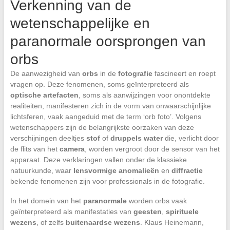
Verkenning van de
wetenschappelijke en
paranormale oorsprongen van
orbs
De aanwezigheid van
orbs
in de
fotografie
fascineert en roept
vragen op. Deze fenomenen, soms geïnterpreteerd als
optische artefacten
, soms als aanwijzingen voor onontdekte
realiteiten, manifesteren zich in de vorm van onwaarschijnlijke
lichtsferen, vaak aangeduid met de term ‘orb foto’. Volgens
wetenschappers zijn de belangrijkste oorzaken van deze
verschijningen deeltjes
stof
of
druppels water
die, verlicht door
de flits van het
camera
, worden vergroot door de sensor van het
apparaat. Deze verklaringen vallen onder de klassieke
natuurkunde, waar
lensvormige anomalieën
en
diffractie
bekende fenomenen zijn voor professionals in de fotografie.
In het domein van het
paranormale
worden orbs vaak
geïnterpreteerd als manifestaties van
geesten
,
spirituele
wezens
, of zelfs
buitenaardse wezens
. Klaus Heinemann,