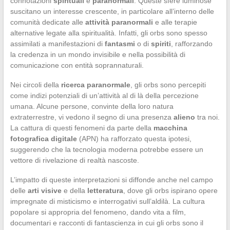
connotazioni
spirituali
e
paranormali
. Queste sfere luminose
suscitano un interesse crescente, in particolare all’interno delle
comunità dedicate alle
attività paranormali
e alle terapie
alternative legate alla spiritualità. Infatti, gli orbs sono spesso
assimilati a manifestazioni di
fantasmi
o di
spiriti
, rafforzando
la credenza in un mondo invisibile e nella possibilità di
comunicazione con entità soprannaturali.
Nei circoli della
ricerca paranormale
, gli orbs sono percepiti
come indizi potenziali di un’attività al di là della percezione
umana. Alcune persone, convinte della loro natura
extraterrestre, vi vedono il segno di una presenza
alieno
tra noi.
La cattura di questi fenomeni da parte della
macchina
fotografica digitale
(APN) ha rafforzato questa ipotesi,
suggerendo che la tecnologia moderna potrebbe essere un
vettore di rivelazione di realtà nascoste.
L’impatto di queste interpretazioni si diffonde anche nel campo
delle
arti visive
e della
letteratura
, dove gli orbs ispirano opere
impregnate di misticismo e interrogativi sull’aldilà. La cultura
popolare si appropria del fenomeno, dando vita a film,
documentari e racconti di fantascienza in cui gli orbs sono il