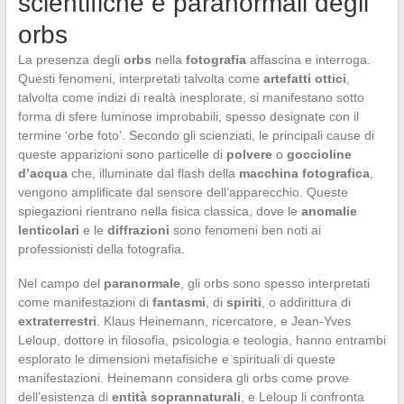
scientifiche e paranormali degli
orbs
La presenza degli
orbs
nella
fotografia
affascina e interroga.
Questi fenomeni, interpretati talvolta come
artefatti ottici
,
talvolta come indizi di realtà inesplorate, si manifestano sotto
forma di sfere luminose improbabili, spesso designate con il
termine ‘orbe foto’. Secondo gli scienziati, le principali cause di
queste apparizioni sono particelle di
polvere
o
goccioline
d’acqua
che, illuminate dal flash della
macchina fotografica
,
vengono amplificate dal sensore dell’apparecchio. Queste
spiegazioni rientrano nella fisica classica, dove le
anomalie
lenticolari
e le
diffrazioni
sono fenomeni ben noti ai
professionisti della fotografia.
Nel campo del
paranormale
, gli orbs sono spesso interpretati
come manifestazioni di
fantasmi
, di
spiriti
, o addirittura di
extraterrestri
. Klaus Heinemann, ricercatore, e Jean-Yves
Leloup, dottore in filosofia, psicologia e teologia, hanno entrambi
esplorato le dimensioni metafisiche e spirituali di queste
manifestazioni. Heinemann considera gli orbs come prove
dell’esistenza di
entità soprannaturali
, e Leloup li confronta