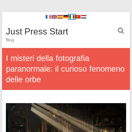
Just Press Start
Blog
I misteri della fotografia
paranormale: il curioso fenomeno
delle orbe