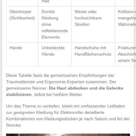
Halt
Oberkörper
Dunkle
Weste oder
Kollision
(Sichtbarkeit)
Kleidung
hochsichtbare
mangeln
ohne
Streifen
Wahrneh
reflektierende
Elemente
Hände
Unbedeckte
Handschuhe mit
Frakture
Hände
Handflächenschutz
Abschürf
einem St
Diese Tabelle fasst die gemeinsamen Empfehlungen der
Traumadienste und Ergonomie-Experten zusammen. Der
gemeinsame Nenner:
Die Haut abdecken und die Gelenke
stabilisieren
, selbst bei heißem Wetter.
Um das Thema zu vertiefen, bietet ein umfassender Leitfaden
zur geeigneten Kleidung für Elektroroller detaillierte
Kombinationen von Kleidungsstücken je nach Saison und Art der
Strecke.