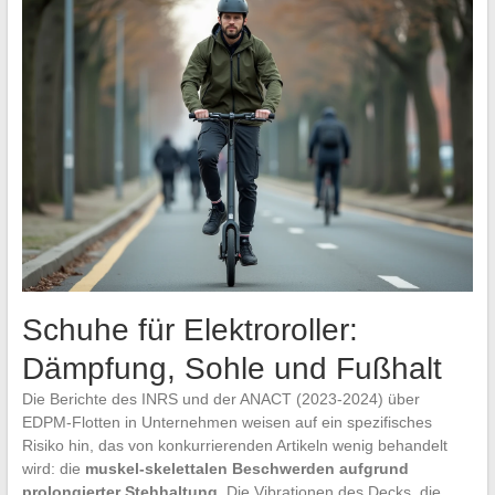
Schuhe für Elektroroller:
Dämpfung, Sohle und Fußhalt
Die Berichte des INRS und der ANACT (2023-2024) über
EDPM-Flotten in Unternehmen weisen auf ein spezifisches
Risiko hin, das von konkurrierenden Artikeln wenig behandelt
wird: die
muskel-skelettalen Beschwerden aufgrund
prolongierter Stehhaltung
. Die Vibrationen des Decks, die