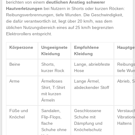
berichten von einem
deutlichen Anstieg schwerer
Hautverletzungen
bei Nutzern in Shorts oder kurzen Röcken:
Reibungsverbrennungen, tiefe Wunden. Die Geschwindigkeit,
die dafür verantwortlich ist, liegt über 20 km/h, was dem
üblichen Nutzungsbereich eines auf 25 km/h begrenzten
Elektrorollers entspricht.
Körperzone
Ungeeignete
Empfohlene
Hauptge
Kleidung
Kleidung
Beine
Shorts,
Lange, abriebfeste
Reibungs
kurzer Rock
Hose
tiefe Wu
Arme
Ärmelloses
Lange Ärmel,
Abrieb, 
Shirt, T-Shirt
abdeckender Stoff
mit kurzen
Ärmeln
Füße und
Sandalen,
Geschlossene
Verstauc
Knöchel
Flip-Flops,
Schuhe mit
Vibration
flache
Dämpfung und
Haltens
Schuhe ohne
Knöchelschutz