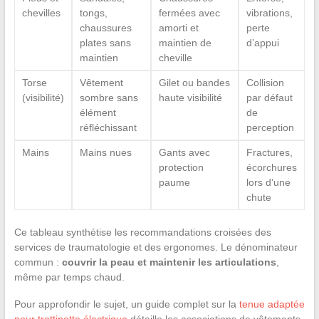
chevilles
tongs,
fermées avec
vibrations,
chaussures
amorti et
perte
plates sans
maintien de
d’appui
maintien
cheville
Torse
Vêtement
Gilet ou bandes
Collision
(visibilité)
sombre sans
haute visibilité
par défaut
élément
de
réfléchissant
perception
Mains
Mains nues
Gants avec
Fractures,
protection
écorchures
paume
lors d’une
chute
Ce tableau synthétise les recommandations croisées des
services de traumatologie et des ergonomes. Le dénominateur
commun :
couvrir la peau et maintenir les articulations
,
même par temps chaud.
Pour approfondir le sujet, un guide complet sur la
tenue adaptée
pour trottinette électrique
détaille les associations de vêtements