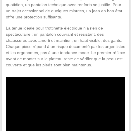
quotidien, un pantalon technique avec renforts se justifie. Pour
un trajet occasionnel de quelques minutes, un jean en bon état
offre une protection suffisante.
La tenue idéale pour trottinette électrique n’a rien de
spectaculaire : un pantalon couvrant et résistant, des
chaussures avec amorti et maintien, un haut visible, des gants.
Chaque pièce répond à un risque documenté par les urgentistes
et les ergonomes, pas à une tendance mode. Le premier réflexe
avant de monter sur le plateau reste de vérifier que la peau est
couverte et que les pieds sont bien maintenus.