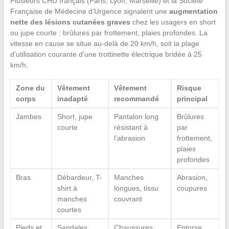
Plusieurs CHU français (Paris, Lyon, Marseille) et la Société
Française de Médecine d’Urgence signalent une
augmentation
nette des lésions cutanées graves
chez les usagers en short
ou jupe courte : brûlures par frottement, plaies profondes. La
vitesse en cause se situe au-delà de 20 km/h, soit la plage
d’utilisation courante d’une trottinette électrique bridée à 25
km/h.
Zone du
Vêtement
Vêtement
Risque
corps
inadapté
recommandé
principal
Jambes
Short, jupe
Pantalon long
Brûlures
courte
résistant à
par
l’abrasion
frottement,
plaies
profondes
Bras
Débardeur, T-
Manches
Abrasion,
shirt à
longues, tissu
coupures
manches
couvrant
courtes
Pieds et
Sandales,
Chaussures
Entorse,