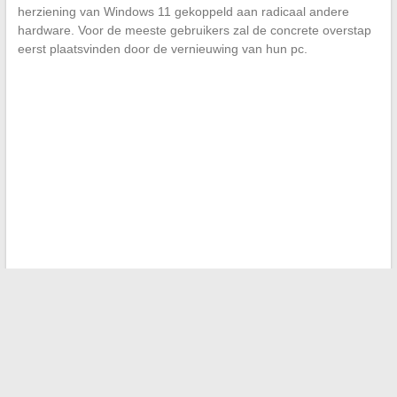
herziening van Windows 11 gekoppeld aan radicaal andere
hardware. Voor de meeste gebruikers zal de concrete overstap
eerst plaatsvinden door de vernieuwing van hun pc.
←
Waarom zoveel nieuwsgierigheid rond de partner van
Philippe Gougler?