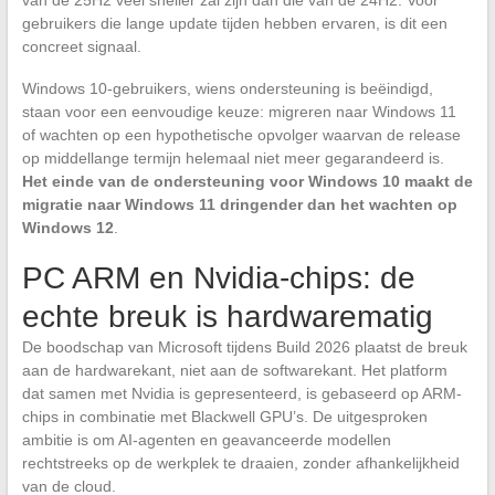
van de 25H2 veel sneller zal zijn dan die van de 24H2. Voor
gebruikers die lange update tijden hebben ervaren, is dit een
concreet signaal.
Windows 10-gebruikers, wiens ondersteuning is beëindigd,
staan voor een eenvoudige keuze: migreren naar Windows 11
of wachten op een hypothetische opvolger waarvan de release
op middellange termijn helemaal niet meer gegarandeerd is.
Het einde van de ondersteuning voor Windows 10 maakt de
migratie naar Windows 11 dringender dan het wachten op
Windows 12
.
PC ARM en Nvidia-chips: de
echte breuk is hardwarematig
De boodschap van Microsoft tijdens Build 2026 plaatst de breuk
aan de hardwarekant, niet aan de softwarekant. Het platform
dat samen met Nvidia is gepresenteerd, is gebaseerd op ARM-
chips in combinatie met Blackwell GPU’s. De uitgesproken
ambitie is om AI-agenten en geavanceerde modellen
rechtstreeks op de werkplek te draaien, zonder afhankelijkheid
van de cloud.