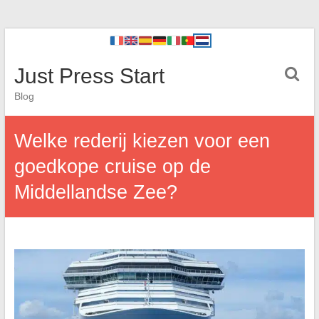
Just Press Start
Blog
Welke rederij kiezen voor een
goedkope cruise op de
Middellandse Zee?