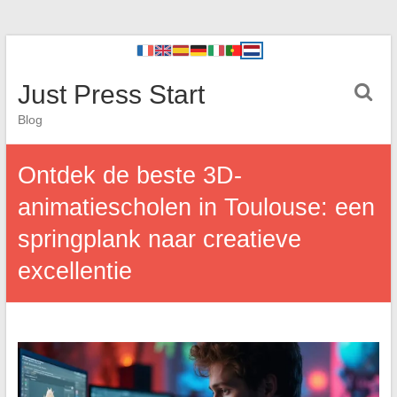
Just Press Start
Blog
Ontdek de beste 3D-
animatiescholen in Toulouse: een
springplank naar creatieve
excellentie