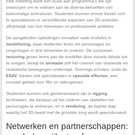
Elke instelling biedt een scala aan programma’s die zijn
ontworpen om te voldoen aan de diverse behoeften van
toekomstige animatoren. Studenten kunnen ervoor kiezen zich
te specialiseren in verschillende aspecten van 3D-animatie,
afhankelijk van hun interesses en professionele ambities.
De aangeboden opleidingen omvatten vaak modules in
modellering
, waar studenten leren om personages en
omgevingen in drie dimensies te creëren. De cursussen
texturing
geven leven aan de modellen door visuele details toe
te voegen, terwijl de
animatie
zelf het creëren van vloeiende en
realistische bewegingen onderwijst. Sommige scholen, zoals de
ESAV
, bieden ook specialisaties in
speciale effecten
, een
cruciaal gebied voor film en videogames.
Studenten kunnen ook geïnteresseerd zijn in
rigging
technieken, die bestaan uit het creëren van skeletten om
personages te animeren, en in
rendering
, de laatste stap
waarbij het 3D-beeld met de grootste zorg wordt geproduceerd.
Netwerken en partnerschappen: