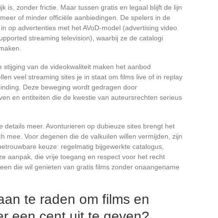
jk is, zonder frictie. Maar tussen gratis en legaal blijft de lijn
eer of minder officiële aanbiedingen. De spelers in de
in op advertenties met het AVoD-model (advertising video
ported streaming television), waarbij ze de catalogi
 maken.
 stijging van de videokwaliteit maken het aanbod
len veel streaming sites je in staat om films live of in replay
rbinding. Deze beweging wordt gedragen door
ieven en entiteiten die de kwestie van auteursrechten serieus
ire details meer. Avonturieren op dubieuze sites brengt het
ch mee. Voor degenen die de valkuilen willen vermijden, zijn
 betrouwbare keuze: regelmatig bijgewerkte catalogus,
e aanpak, die vrije toegang en respect voor het recht
reen die wil genieten van gratis films zonder onaangename
 aan te raden om films en
er een cent uit te geven?