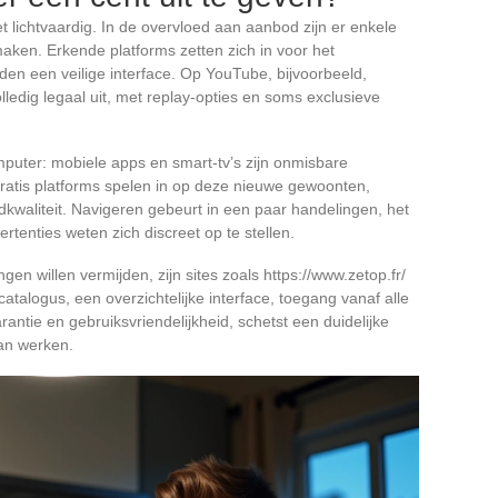
et lichtvaardig. In de overvloed aan aanbod zijn er enkele
maken. Erkende platforms zetten zich in voor het
den een veilige interface. Op YouTube, bijvoorbeeld,
olledig legaal uit, met replay-opties en soms exclusieve
mputer: mobiele apps en smart-tv’s zijn onmisbare
ratis platforms spelen in op deze nieuwe gewoonten,
dkwaliteit. Navigeren gebeurt in een paar handelingen, het
ertenties weten zich discreet op te stellen.
 willen vermijden, zijn sites zoals https://www.zetop.fr/
atalogus, een overzichtelijke interface, toegang vanaf alle
rantie en gebruiksvriendelijkheid, schetst een duidelijke
an werken.