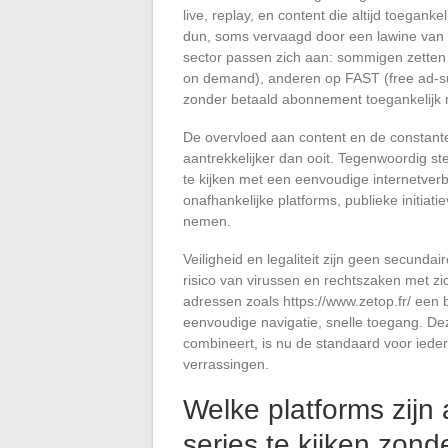
live, replay, en content die altijd toegankeli
dun, soms vervaagd door een lawine van m
sector passen zich aan: sommigen zetten 
on demand), anderen op FAST (free ad-sup
zonder betaald abonnement toegankelijk
De overvloed aan content en de constante
aantrekkelijker dan ooit. Tegenwoordig stel
te kijken met een eenvoudige internetve
onafhankelijke platforms, publieke initiat
nemen.
Veiligheid en legaliteit zijn geen secunda
risico van virussen en rechtszaken met zi
adressen zoals https://www.zetop.fr/ een
eenvoudige navigatie, snelle toegang. Dez
combineert, is nu de standaard voor iede
verrassingen.
Welke platforms zijn
series te kijken zond