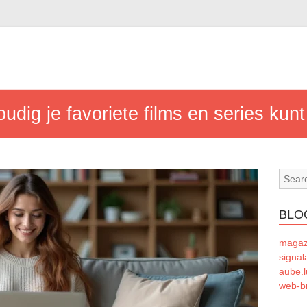
udig je favoriete films en series kun
BLO
magaze
signal
aube.l
web-b