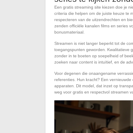
Een gratis streaming site kiezen doe je ni
criteria die helpen om de juiste keuze te 
respecteren van de uitzendrechten en bie
zenden officiële kanalen films en series v
bonusmateriaal.
Streamen is niet langer beperkt tot de co
toegangspunten geworden. Kwalitatieve g
zonder in te boeten op soepelheid of beel
zoeken naar content is intuïtief, en de adv
Voor degenen die onaangename verrassingen
referenties. Hun kracht? Een vernieuwde c
apparaten. Dit model, dat inzet op transpa
weg voor gratis en respectvol streamen v