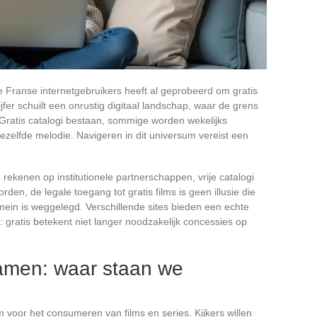
e Franse internetgebruikers heeft al geprobeerd om gratis
 cijfer schuilt een onrustig digitaal landschap, waar de grens
t. Gratis catalogi bestaan, sommige worden wekelijks
dezelfde melodie. Navigeren in dit universum vereist een
 rekenen op institutionele partnerschappen, vrije catalogi
den, de legale toegang tot gratis films is geen illusie die
omein is weggelegd. Verschillende sites bieden een echte
it: gratis betekent niet langer noodzakelijk concessies op
eamen: waar staan we
 voor het consumeren van films en series. Kijkers willen