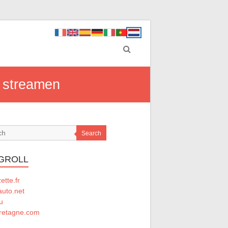
t streamen
Search
GROLL
tte.fr
auto.net
u
retagne.com