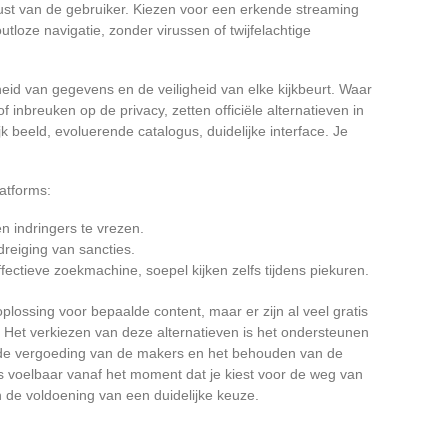
ust van de gebruiker. Kiezen voor een erkende streaming
outloze navigatie, zonder virussen of twijfelachtige
heid van gegevens en de veiligheid van elke kijkbeurt. Waar
f inbreuken op de privacy, zetten officiële alternatieven in
jk beeld, evoluerende catalogus, duidelijke interface. Je
latforms:
n indringers te vrezen.
reiging van sancties.
ffectieve zoekmachine, soepel kijken zelfs tijdens piekuren.
plossing voor bepaalde content, maar er zijn al veel gratis
 Het verkiezen van deze alternatieven is het ondersteunen
n de vergoeding van de makers en het behouden van de
l is voelbaar vanaf het moment dat je kiest voor de weg van
 en de voldoening van een duidelijke keuze.