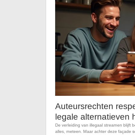
Auteursrechten resp
legale alternatieven 
De verleiding van illegaal streamen blijft
alles, meteen. Maar achter deze façade sc