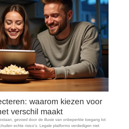
ecteren: waarom kiezen voor
het verschil maakt
 bestaan, gevoed door de illusie van onbeperkte toegang tot
huilen echte risico’s. Legale platforms verdedigen niet