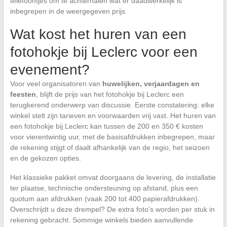
telefoontjes om te achterhalen wat er daadwerkelijk is
inbegrepen in de weergegeven prijs.
Wat kost het huren van een
fotohokje bij Leclerc voor een
evenement?
Voor veel organisatoren van
huwelijken, verjaardagen en
feesten
, blijft de prijs van het fotohokje bij Leclerc een
terugkerend onderwerp van discussie. Eerste constatering: elke
winkel stelt zijn tarieven en voorwaarden vrij vast. Het huren van
een fotohokje bij Leclerc kan tussen de 200 en 350 € kosten
voor vierentwintig uur, met de basisafdrukken inbegrepen, maar
de rekening stijgt of daalt afhankelijk van de regio, het seizoen
en de gekozen opties.
Het klassieke pakket omvat doorgaans de levering, de installatie
ter plaatse, technische ondersteuning op afstand, plus een
quotum aan afdrukken (vaak 200 tot 400 papierafdrukken).
Overschrijdt u deze drempel? De extra foto’s worden per stuk in
rekening gebracht. Sommige winkels bieden aanvullende