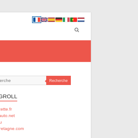
Recherche
GROLL
tte.fr
auto.net
u
retagne.com