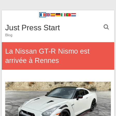
Just Press Start
Blog
La Nissan GT-R Nismo est
arrivée à Rennes