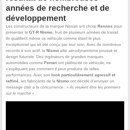
années de recherche et de
développement
Les constructeurs de la marque Nissan ont choisi
Rennes
pour
présenter la
GT-R Nismo
, fruit de plusieurs années de travail.
Ils qualifient même ce véhicule comme étant le plus
exceptionnel qui ait été conçu par leur soin. Avec de nombreux
records à son actif, la
Nismo
allie aérodynamisme poussé et
design futuriste. Des ingénieurs de grandes marques
automobiles comme
Ferrari
ont plébiscité ce véhicule, ne
s’expliquant pas comment il peut produire de telles
performances. Avec son
look particulièrement agressif et
raffiné
, les fabricants de la
Nismo
ont décidé d’envoyer un
message clair à la concurrence : «
ils veulent être les premiers
sur le marché
».