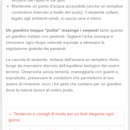
serpenti dai rapaci e dai gatti.
Mantenete un punto d’acqua accessibile (anche un semplice
contenitore interrato a livello del suolo). Il serpente collare,
legato agli ambienti umidi, vi caccia rane e tritoni.
Un giardino troppo “pulito” respinge i serpenti
tanto quanto
un giardino trattato con pesticidi. Tagliare l’erba ovunque e
rimuovere ogni rifugio naturale equivale a eliminare la
regolazione gratuita dei parassiti.
La caccola di serpente, lontana dall’essere un semplice rifiuto,
funge da marcatore discreto dell’equilibrio biologico del vostro
terreno. Osservarla senza temerla, maneggiarla con guanti e,
soprattutto, preservare le condizioni che permettono al suo
autore di rimanere: ecco i tre gesti che contano per un giardino
dove la natura lavora al vostro posto.
←
Tendenze e consigli di moda per un look elegante ogni
giorno