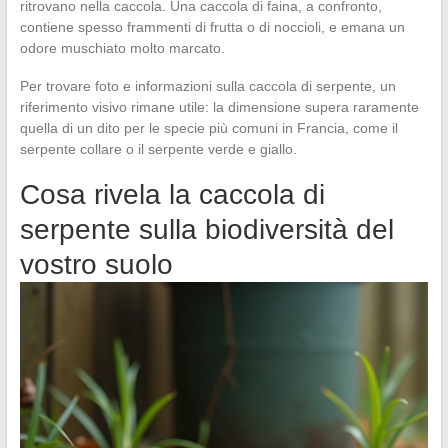
ritrovano nella caccola. Una caccola di faina, a confronto,
contiene spesso frammenti di frutta o di noccioli, e emana un
odore muschiato molto marcato.
Per trovare foto e informazioni sulla caccola di serpente, un
riferimento visivo rimane utile: la dimensione supera raramente
quella di un dito per le specie più comuni in Francia, come il
serpente collare o il serpente verde e giallo.
Cosa rivela la caccola di
serpente sulla biodiversità del
vostro suolo