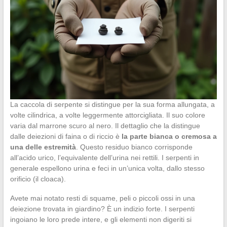
La caccola di serpente si distingue per la sua forma allungata, a
volte cilindrica, a volte leggermente attorcigliata. Il suo colore
varia dal marrone scuro al nero. Il dettaglio che la distingue
dalle deiezioni di faina o di riccio è
la parte bianca o cremosa a
una delle estremità
. Questo residuo bianco corrisponde
all’acido urico, l’equivalente dell’urina nei rettili. I serpenti in
generale espellono urina e feci in un’unica volta, dallo stesso
orificio (il cloaca).
Avete mai notato resti di squame, peli o piccoli ossi in una
deiezione trovata in giardino? È un indizio forte. I serpenti
ingoiano le loro prede intere, e gli elementi non digeriti si