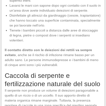
superfici inerti.
Lavarsi le mani con sapone dopo ogni contatto con il suolo in
un’area dove avete individuato deiezioni di serpente.
Disinfettate gli attrezzi da giardinaggio (cesoie, trapiantatore)
che hanno toccato una superficie contaminata, specialmente
se poi lavorate nell’orto.
Tienete i bambini piccoli a distanza dalle aree di stoccaggio
di legna, pietre o compost dove i serpenti si insediano
volentieri.
Il contatto diretto con le deiezioni dei rettili va sempre
evitato
, anche se il rischio di infezione rimane basso per un
adulto sano. Le persone immunodepresse e i bambini di meno
di cinque anni sono i più vulnerabili.
Caccola di serpente e
fertilizzazione naturale del suolo
Il serpente non produce un volume di deiezioni paragonabile a
quello di un riccio o di un uccello. Il suo apporto diretto di
materia organica rimane marginale. Tuttavia, la presenza
regolare di caccole in una zona specifica del giardino segnala