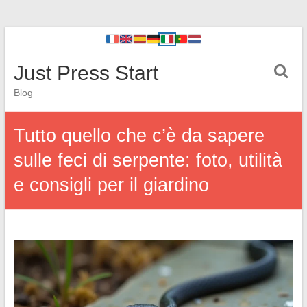
Just Press Start
Blog
Tutto quello che c’è da sapere
sulle feci di serpente: foto, utilità
e consigli per il giardino