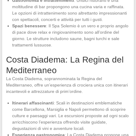
Gastronomia e intrattenimenti
: Undici ristoranti e una
moltitudine di bar propongono una cucina varia e raffinata.
Le opzioni di intrattenimento sono altrettanto impressionanti
con spettacoli, concerti e attività per tutti i gusti.
Spazi benessere
: Il Spa Solemio è un vero e proprio angolo
di pace dove relax e ringiovanimento sono all’ordine del
giorno. Le strutture includono saune, bagni turchi e sale
trattamenti lussuose.
Costa Diadema: La Regina del
Mediterraneo
La Costa Diadema, soprannominata la Regina del
Mediterraneo, offre un’esperienza di crociera unica con itinerari
incantevoli e attrezzature di prim’ordine.
Itinerari affascinanti
: Scali in destinazioni emblematiche
come Barcellona, Marsiglia e Napoli permettono di scoprire
culture e paesaggi vari. Le escursioni proposte ad ogni scalo
arricchiscono l’esperienza offrendo visite guidate,
degustazioni di vini e avventure locali.
Esperienza gastronomica
: La Costa Diadema propone una