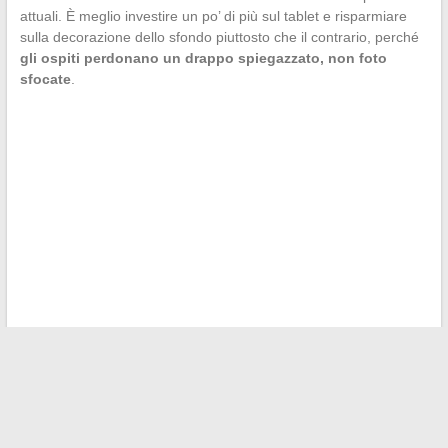
attuali. È meglio investire un po’ di più sul tablet e risparmiare
sulla decorazione dello sfondo piuttosto che il contrario, perché
gli ospiti perdonano un drappo spiegazzato, non foto
sfocate
.
←
Tutto quello che c’è da sapere sul prestito Modulimmo: