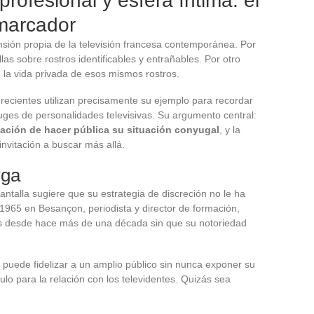
rofesional y esfera íntima: el
marcador
ensión propia de la televisión francesa contemporánea. Por
las sobre rostros identificables y entrañables. Por otro
en la vida privada de esos mismos rostros.
s recientes utilizan precisamente su ejemplo para recordar
nyuges de personalidades televisivas. Su argumento central:
ación de hacer pública su situación conyugal
, y la
nvitación a buscar más allá.
rga
antalla sugiere que su estrategia de discreción no le ha
1965 en Besançon, periodista y director de formación,
s desde hace más de una década sin que su notoriedad
puede fidelizar a un amplio público sin nunca exponer su
ulo para la relación con los televidentes. Quizás sea