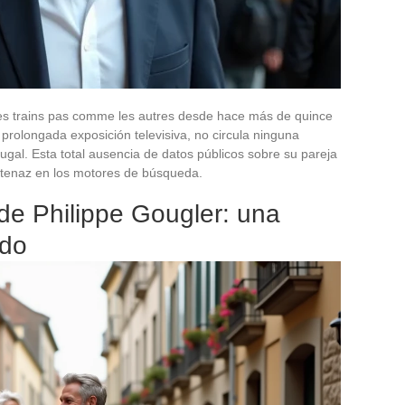
es trains pas comme les autres desde hace más de quince
prolongada exposición televisiva, no circula ninguna
yugal. Esta total ausencia de datos públicos sobre su pareja
 tenaz en los motores de búsqueda.
de Philippe Gougler: una
ido