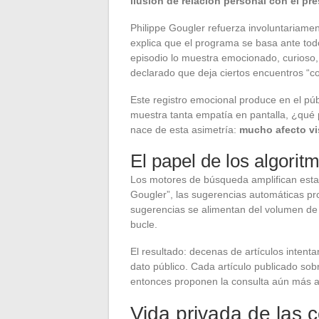
ilusión de relación personal con el pr
Philippe Gougler refuerza involuntariame
explica que el programa se basa ante tod
episodio lo muestra emocionado, curioso
declarado que deja ciertos encuentros “c
Este registro emocional produce en el pú
muestra tanta empatía en pantalla, ¿qué
nace de esta asimetría:
mucho afecto vis
El papel de los algorit
Los motores de búsqueda amplifican esta 
Gougler”, las sugerencias automáticas pr
sugerencias se alimentan del volumen de 
bucle.
El resultado: decenas de artículos intent
dato público. Cada artículo publicado sob
entonces proponen la consulta aún más ar
Vida privada de las c