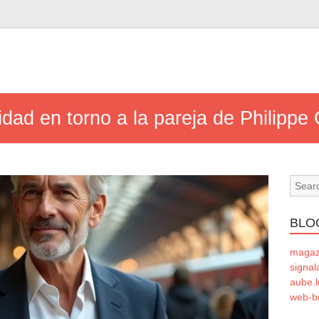
idad en torno a la pareja de Philippe
BLO
magaze
signal
aube.l
web-b