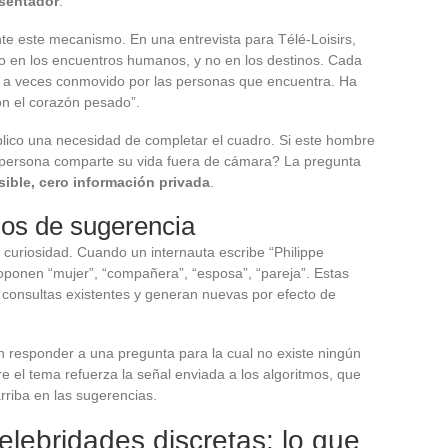
esentador
.
nte este mecanismo. En una entrevista para Télé-Loisirs,
o en los encuentros humanos, y no en los destinos. Cada
, a veces conmovido por las personas que encuentra. Ha
on el corazón pesado”.
blico una necesidad de completar el cuadro. Si este hombre
 persona comparte su vida fuera de cámara? La pregunta
ible, cero información privada
.
mos de sugerencia
curiosidad. Cuando un internauta escribe “Philippe
oponen “mujer”, “compañera”, “esposa”, “pareja”. Estas
consultas existentes y generan nuevas por efecto de
an responder a una pregunta para la cual no existe ningún
re el tema refuerza la señal enviada a los algoritmos, que
riba en las sugerencias.
elebridades discretas: lo que