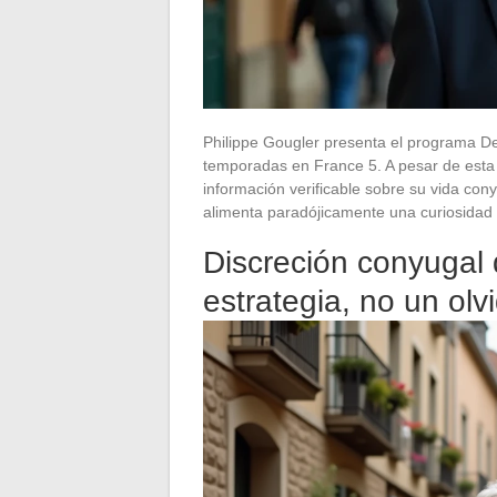
Philippe Gougler presenta el programa D
temporadas en France 5. A pesar de esta 
información verificable sobre su vida con
alimenta paradójicamente una curiosidad
Discreción conyugal 
estrategia, no un olv