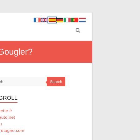
 Gougler?
Search
GROLL
tte.fr
auto.net
u
retagne.com