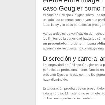
Frente entre imagen p
caso Gougler como 
El caso de Philippe Gougler ilustra una t
un lado, las cadenas construyen sus parril
lado, la ley y la ética periodística proteg
Varios artículos de verificación de hecho
los límites de la curiosidad hacia los có
un presentador no tiene ninguna oblig
ausencia de respuesta no constituye una i
Discreción y carrera la
La longevidad de Philippe Gougler en la p
perjudicado profesionalmente. Nacido en 
presenta Des trains pas comme les autre
haya disminuido.
Esta duración prueba que un presentador 
vida amorosa. El misterio no es un obstác
incluso un ingrediente involuntario.