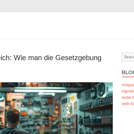
eich: Wie man die Gesetzgebung
BLO
magaze
signal
aube.l
web-b