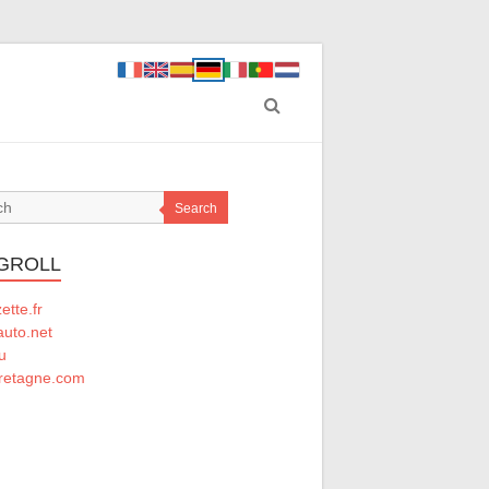
Search
GROLL
tte.fr
auto.net
u
retagne.com