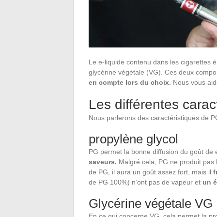
Le e-liquide contenu dans les cigarettes 
glycérine végétale (VG). Ces deux compo
en compte lors du choix.
Nous vous aide
Les différentes cara
Nous parlerons des caractéristiques de P
propylène glycol
PG permet la bonne diffusion du goût de e-
saveurs.
Malgré cela, PG ne produit pas 
de PG, il aura un goût assez fort, mais il
f
de PG 100%) n’ont pas de vapeur et
un 
Glycérine végétale VG
En ce qui concerne VG, cela permet la pro