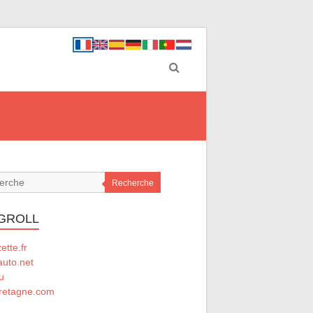
Recherche
GROLL
tte.fr
auto.net
u
retagne.com