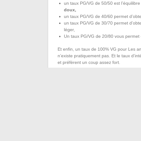
un taux PG/VG de 50/50 est l’équilibre
doux,
un taux PG/VG de 40/60 permet d’obte
un taux PG/VG de 30/70 permet d’obte
léger,
Un taux PG/VG de 20/80 vous permet d
Et enfin, un taux de 100% VG pour Les a
n’existe pratiquement pas. Et le taux d’i
et préfèrent un coup assez fort.
Comment choisir votr
Choisir votre e-liquide n’est pas seulemen
mauvais e-liquide pourrait vous empêcher d
électroniques, bien sûr, abandonner celui
nous allons essayer de vous expliquer qu
bonheur dans l’e-liquide
. Commençons pa
commencez et ne perdez pas vos notes 
saveur de tabac blond ou de menthol
.
électroniques, vous pouvez utiliser Chois
des flacons est généralement assez explic