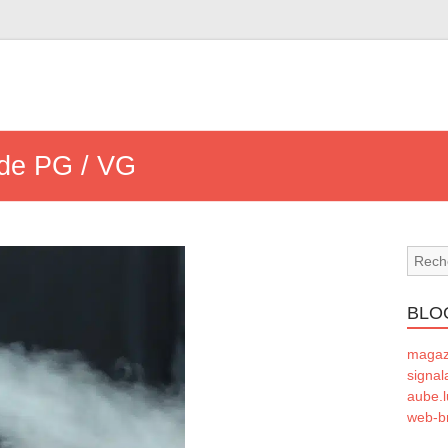
 de PG / VG
BLO
magaze
signal
aube.l
web-b