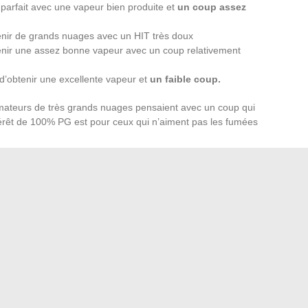
 parfait avec une vapeur bien produite et
un coup assez
nir de grands nuages avec un HIT très doux
nir une assez bonne vapeur avec un coup relativement
’obtenir une excellente vapeur et
un faible coup.
mateurs de très grands nuages pensaient avec un coup qui
ntérêt de 100% PG est pour ceux qui n’aiment pas les fumées
e e-liquide ?
t de choisir le bon tarif PG/VG pour nous, et choisir un
e rejoindre le club des utilisateurs de cigarettes
 des fumeurs et des cigarettes classiques. Par conséquent,
els critères principaux vous avez
pour trouver votre
r le plus simple et le plus logique : l’arôme. Si vous
trop rapidement, nous vous recommandons de
choisir une
 Une fois que vous vous habituez aux cigarettes
issez des saveurs en fonction de votre propre goût. Le nom
ite. Gratuit, c’est à vous de fumer avec un
goût de