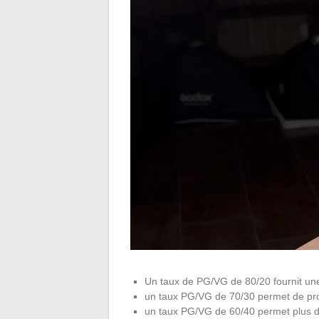
Un taux de PG/VG de 80/20 fournit une
un taux PG/VG de 70/30 permet de pro
un taux PG/VG de 60/40 permet plus d