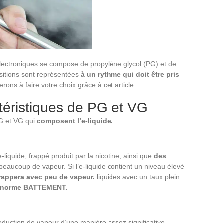
électroniques se compose de propylène glycol (PG) et de
sitions sont représentées
à un rythme qui doit être pris
rons à faire votre choix grâce à cet article.
ctéristiques de PG et VG
G et VG qui
composent l’e-liquide.
liquide, frappé produit par la nicotine, ainsi que
des
beaucoup de vapeur. Si l’e-liquide contient un niveau élevé
rappera avec peu de vapeur.
liquides avec un taux plein
énorme BATTEMENT.
duction de vapeur d’une manière assez significative.