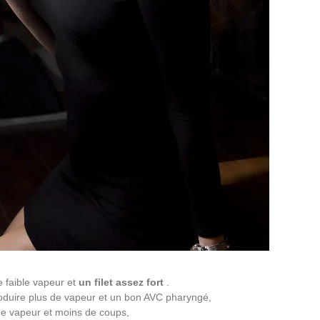
 faible vapeur et
un filet assez fort
.
duire plus de vapeur et un bon AVC pharyngé,
e vapeur et moins de coups,