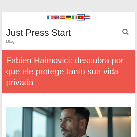
Just Press Start
Blog
Fabien Haimovici: descubra por
que ele protege tanto sua vida
privada