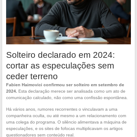
Solteiro declarado em 2024:
cortar as especulações sem
ceder terreno
Fabien Haimovici confirmou ser solteiro em setembro de
2024.
Esta declaração merece ser analisada como um ato de
comunicação calculado, não como uma confissão espontânea.
Há vários anos, rumores recorrentes o vinculavam a uma
companheira oculta, ou até mesmo a um relacionamento com
uma colega do programa. O silêncio alimentava a máquina de
especulações, e os sites de fofocas multiplicavam os artigos
questionadores sem conteúdo real.