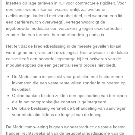
inzetten op lage tarieven in ruil voor contractuele rigiditeit. Voor
een lener wiens inkomen waarschijnlijk zal evolueren
(zelfstandige, kaderlid met variabel deel, stel waarvan een lid
een carrièreswitch overweegt), vertegenwoordigt de
ingebouwde modulatie een verzekering tegen onzekerheden
zonder dat een formele heronderhandeling nodig is.
Het feit dat de kredietbeslissing in de meeste gevallen lokaal
wordt genomen, versterkt deze logica. Een adviseur in de lokale
caisse heeft een beoordelingsmarge bij het activeren van de
modulatieopties die een gecentraliseerd proces niet biedt.
De Modulimmo is geschikt voor profielen met fluctuerende
inkomsten die een vaste rente willen zonder in te boeten op
flexibiliteit
Online banken bieden zelden een opschorting van termijnen
die in het oorspronkelijke contract is geïntegreerd
De lokale beslissing versnelt de behandeling van aanvragen
voor modulatie tijdens de looptijd van de lening
De Modulimmo-lening is geen wonderproduct: de totale kosten
hangen rechtstreeks af van de terugbetalingsdiscipline van de