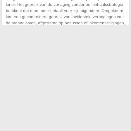
lener. Het gebruik van de verlaging zonder een inhaalsstrategie
betekent dat men meer betaalt voor zijn eigendom. Omgekeerd
kan een gecontroleerd gebruik van incidentele verhogingen van
de maandlasten, afgestemd op bonussen of inkomensstijgingen,
de duur en de totale kosten van de financiering aanzienlijk
verlagen
.
←
Fabien Haimovici: ontdek waarom hij zijn privéleven zo
beschermt
Hoe de beste tablets voor photobooth te kiezen en uw
huwelijksfoto’s te laten slagen
→
Search
BLOGROLL
magazette.fr