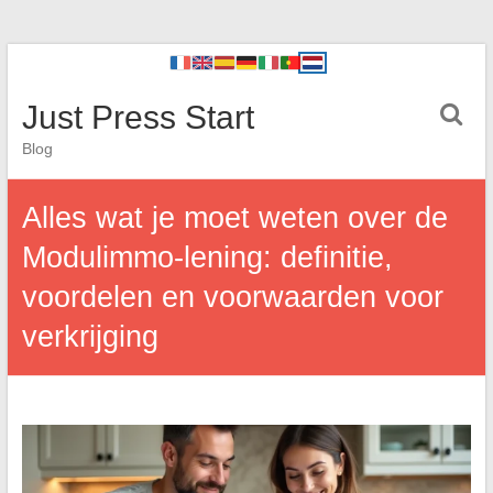
Just Press Start
Blog
Alles wat je moet weten over de
Modulimmo-lening: definitie,
voordelen en voorwaarden voor
verkrijging