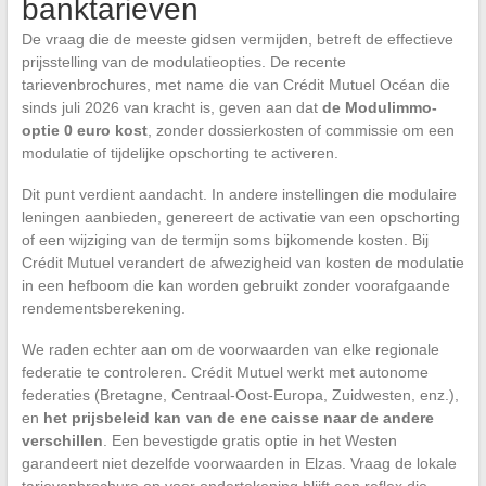
banktarieven
De vraag die de meeste gidsen vermijden, betreft de effectieve
prijsstelling van de modulatieopties. De recente
tarievenbrochures, met name die van Crédit Mutuel Océan die
sinds juli 2026 van kracht is, geven aan dat
de Modulimmo-
optie 0 euro kost
, zonder dossierkosten of commissie om een
modulatie of tijdelijke opschorting te activeren.
Dit punt verdient aandacht. In andere instellingen die modulaire
leningen aanbieden, genereert de activatie van een opschorting
of een wijziging van de termijn soms bijkomende kosten. Bij
Crédit Mutuel verandert de afwezigheid van kosten de modulatie
in een hefboom die kan worden gebruikt zonder voorafgaande
rendementsberekening.
We raden echter aan om de voorwaarden van elke regionale
federatie te controleren. Crédit Mutuel werkt met autonome
federaties (Bretagne, Centraal-Oost-Europa, Zuidwesten, enz.),
en
het prijsbeleid kan van de ene caisse naar de andere
verschillen
. Een bevestigde gratis optie in het Westen
garandeert niet dezelfde voorwaarden in Elzas. Vraag de lokale
tarievenbrochure op voor ondertekening blijft een reflex die